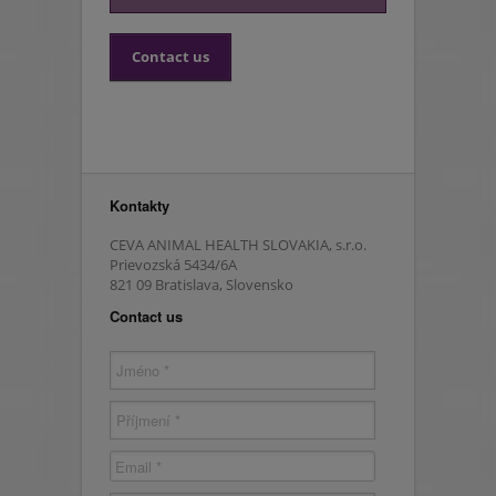
Informační materiály
Contact us
Novinky a publikace
Aplikace
Podpora
Kontakty
Praktické dotazy ohledně Vectra® 3D
CEVA ANIMAL HEALTH SLOVAKIA, s.r.o.
Prievozská 5434/6A
Námitky vůči Vectra® 3D
821 09 Bratislava, Slovensko
Contact us
Kontaktujte svého reprezentanta