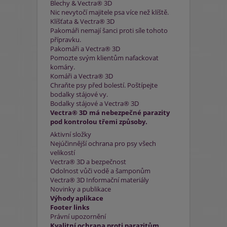
Blechy & Vectra® 3D
Nic nevytočí majitele psa více než klíště.
Klíšťata & Vectra® 3D
Pakomáři nemají šanci proti síle tohoto
přípravku.
Pakomáři a Vectra® 3D
Pomozte svým klientům nafackovat
komáry.
Komáři a Vectra® 3D
Chraňte psy před bolestí. Poštípejte
bodalky stájové vy.
Bodalky stájové a Vectra® 3D
Vectra® 3D má nebezpečné parazity
pod kontrolou třemi způsoby.
Aktivní složky
Nejúčinnější ochrana pro psy všech
velikostí
Vectra® 3D a bezpečnost
Odolnost vůči vodě a šamponům
Vectra® 3D Informační materiály
Novinky a publikace
Výhody aplikace
Footer links
Právní upozornění
Kvalitní ochrana proti parazitům