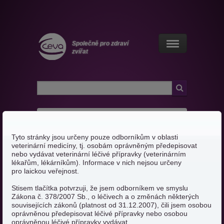
Společně pro zdraví
zvířat
Blechy, klíšťata a jiní paraziti
Search
Hledat
for
:
Blechy
Údaje o účinku - blechy
Námitky vůči
Tyto stránky jsou určeny pouze odborníkům v oblasti
veterinární medicíny, tj. osobám oprávněným předepisovat
Klíšťata
Vectra® 3D
nebo vydávat veterinární léčivé přípravky (veterinárním
lékařům, lékárníkům). Informace v nich nejsou určeny
pro laickou veřejnost.
Údaje o účinku - klíšťata
Často kladené otázky ohledně
Stisem tlačítka potvrzuji, že jsem odborníkem ve smyslu
Vectra® 3D klientama.
Zákona č. 378/2007 Sb., o léčivech a o změnách některých
Pakomáři
souvisejících zákonů (platnost od 31.12.2007), čili jsem osobou
oprávněnou předepisovat léčivé přípravky nebo osobou
Údaje o účinku - pakomáři
oprávněnou léčivé přípravky vydávat.